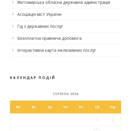
Житомирська обласна державна адміністрація
Асоціація міст України
Гід з державних послуг
Безоплатна правнича допомога
Інтерактивна карта інклюзивних послуг
КАЛЕНДАР ПОДІЙ
СЕРПЕНЬ 2026
Пн
Вт
Ср
Чт
Пт
Сб
Нд
1
2