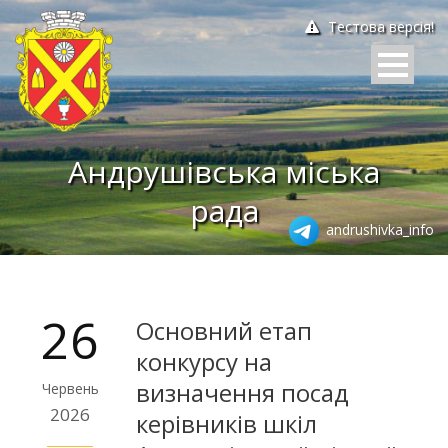
Тестова версія!
Андрушівська міська
рада
andrushivka_info
26
Основний етап
конкурсу на
визначення посад
Червень
2026
керівників шкіл