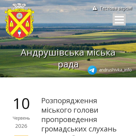
Тестова версія!
Андрушівська міська
рада
andrushivka_info
10
Розпорядження
міського голови
пропроведення
Червень
2026
громадських слухань