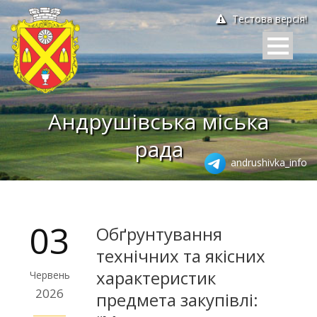
Тестова версія!
Андрушівська міська
рада
andrushivka_info
03
Обґрунтування
технічних та якісних
характеристик
Червень
2026
предмета закупівлі: