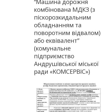
“Машина дорожня
комбінована МДКЗ (з
піскорозкидальним
обладнанням та
поворотним відвалом)
або еквівалент”
(комунальне
пiдприємство
Андрушiвської мiської
ради «KOMCEPBIC»)