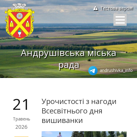
Тестова версія!
Андрушівська міська
рада
andrushivka_info
21
Урочистості з нагоди
Всесвітнього дня
вишиванки
Травень
2026