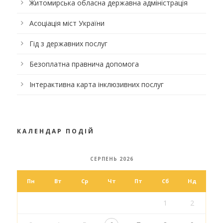
Житомирська обласна державна адміністрація
Асоціація міст України
Гід з державних послуг
Безоплатна правнича допомога
Інтерактивна карта інклюзивних послуг
КАЛЕНДАР ПОДІЙ
СЕРПЕНЬ 2026
Пн
Вт
Ср
Чт
Пт
Сб
Нд
1
2