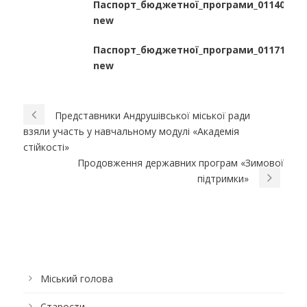
Паспорт_бюджетної_програми_0114060_н
new
Паспорт_бюджетної_програми_0117110_н
new
Представники Андрушівської міської ради
взяли участь у навчальному модулі «Академія
стійкості»
Продовження державних програм «Зимової
підтримки»
Міський голова
Старости