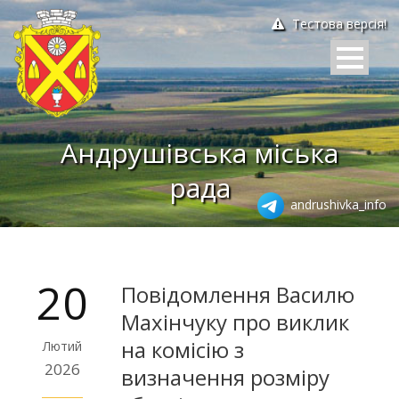
Тестова версія!
Андрушівська міська
рада
andrushivka_info
20
Повідомлення Василю
Махінчуку про виклик
на комісію з
Лютий
2026
визначення розміру