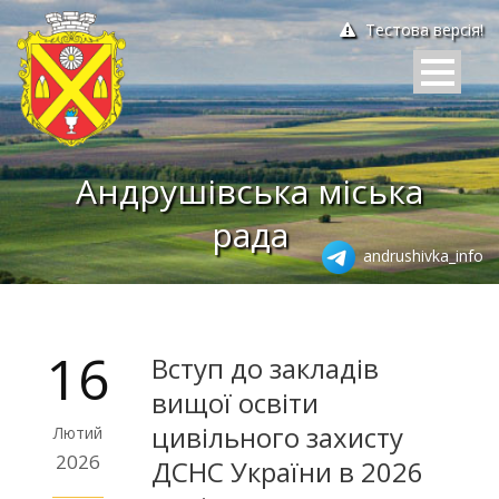
Тестова версія!
Андрушівська міська
рада
andrushivka_info
16
Вступ до закладів
вищої освіти
цивільного захисту
Лютий
2026
ДСНС України в 2026