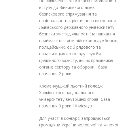
По закінченню 9-ти класів є можливість
вступу до Вінницького ліцею
безпекового спрямування та
національно-патріотичного виховання
Львівського державного університету
безпеки життєдіяльності (на навчання
приймаються діти військовослужбовців,
поліцейських, осіб рядового та
начальницького складу служби
цивільного захисту, інших працівників
органів сектору та оборони , база
навчання 2 роки.
Кременчуцький льотний коледж
Харківського національного
університету внутрішніх справ, база
навчання 3 роки 10 місяців.
Для участі в конкурсі запрошуються
громадяни України чоловічої та жіночої