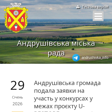
Тестова версія!
Андрушівська міська
рада
andrushivka_info
29
Андрушівська громада
подала заявки на
участь у конкурсах у
Січень
2026
межах проєкту U-