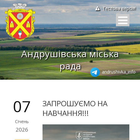
Тестова версія!
Андрушівська міська
рада
andrushivka_info
07
ЗАПРОШУЄМО НА
НАВЧАННЯ!!!
Січень
2026