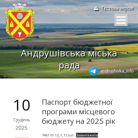
Тестова версія!
Андрушівська міська
рада
andrushivka_info
10
Паспорт бюджетної
програми місцевого
бюджету на 2025 рік
Грудень
2025
7461 01.12_1_11zon
Завантажити