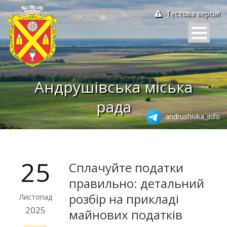
Тестова версія!
Андрушівська міська
рада
andrushivka_info
25
Сплачуйте податки
правильно: детальний
розбір на прикладі
Листопад
2025
майнових податків