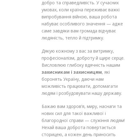
добро та справедливість. У сучасних
умовах, коли країна переживає важкі
випробування війною, ваша робота
набуває особливого значення — адже
саме завдяки вам громада відчуває
людяність, тепло й підтримку.
Дякую кожному з вас за витримку,
професіоналізм, доброту й щире серце.
Висловлюю глибоку вдячність нашим
захисникам і захисницям
, які
боронять Україну, даючи нам
можливість працювати, допомагати
людям і розбудовувати нашу державу.
Бажаю вам здоров’я, миру, наснаги та
нових сил для такої важливої і
благородної справи — служіння людям!
Нехай ваша доброта повертається
сторицею, а кожен день приносить