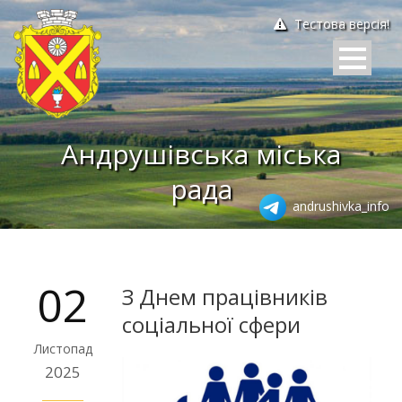
Тестова версія!
Андрушівська міська
рада
andrushivka_info
02
З Днем працівників
соціальної сфери
Листопад
2025