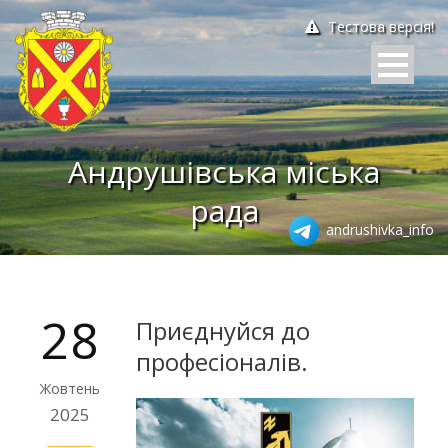
Тестова версія!
Андрушівська міська
рада
andrushivka_info
28
Приєднуйся до
професіоналів.
Жовтень
2025