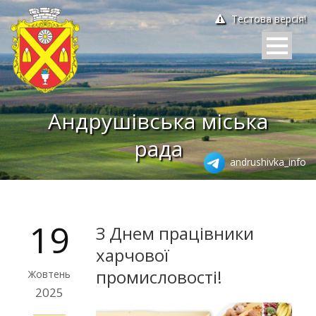
Тестова версія!
Андрушівська міська
рада
andrushivka_info
19
З Днем працівники
харчової
промисловості!
Жовтень
2025