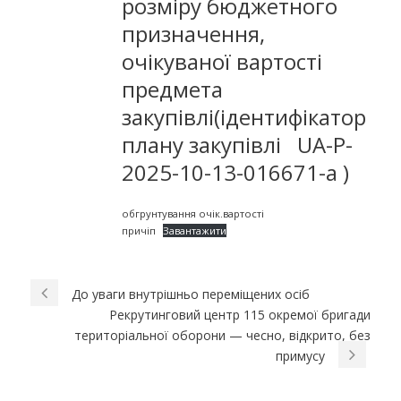
розміру бюджетного
призначення,
очікуваної вартості
предмета
закупівлі(iдентифiкатор
плану закупiвлi UA-P-
2025-10-13-016671-a )
обгрунтування очік.вартості
причіп
Завантажити
До уваги внутрішньо переміщених осіб
Рекрутинговий центр 115 окремої бригади
територіальної оборони — чесно, відкрито, без
примусу