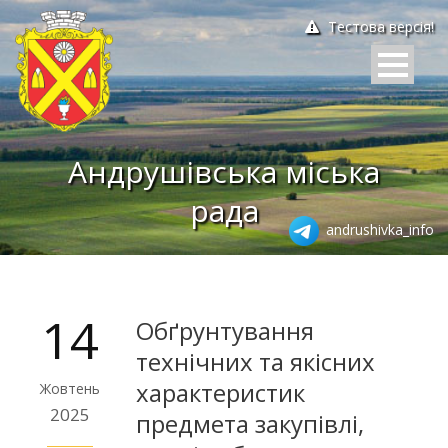
Тестова версія!
Андрушівська міська
рада
andrushivka_info
14
Обґрунтування
технічних та якісних
характеристик
Жовтень
2025
предмета закупівлі,