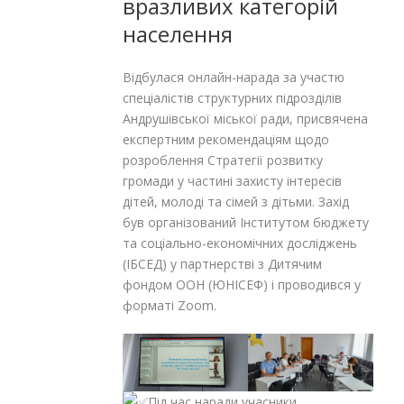
вразливих категорій
населення
Відбулася онлайн-нарада за участю
спеціалістів структурних підрозділів
Андрушівської міської ради, присвячена
експертним рекомендаціям щодо
розроблення Стратегії р
озвитку
громади у частині захисту інтересів
дітей, молоді та сімей з дітьми. Захід
був організований Інститутом бюджету
та соціально-економічних досліджень
(ІБСЕД) у партнерстві з Дитячим
фондом ООН (ЮНІСЕФ) і проводився у
форматі Zoom.
Під час наради учасники