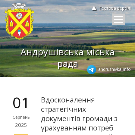
Тестова версія!
Андрушівська міська
рада
andrushivka_info
01
Вдосконалення
стратегічних
документів громади з
Серпень
2025
урахуванням потреб