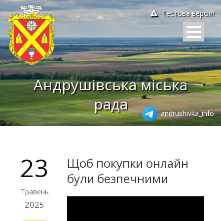
Тестова версія!
Андрушівська міська
рада
andrushivka_info
23
Щоб покупки онлайн
були безпечними
Травень
2025