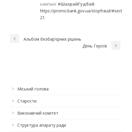
кампанії
#ШахрайГудбай
:
https://promo.bank.gov.ua/stopfraud/#section-
21
.
Альбом безбар’єрних рішень
День Героїв
Міський голова
Старости
Виконавчий комітет
Структура апарату ради