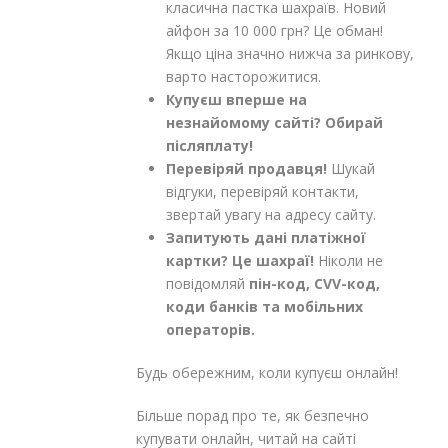
класична пастка шахраїв. Новий
айфон за 10 000 грн? Це обман!
Якщо ціна значно нижча за ринкову,
варто насторожитися.
Купуєш вперше на
незнайомому сайті? Обирай
післяплату!
Перевіряй продавця!
Шукай
відгуки, перевіряй контакти,
звертай увагу на адресу сайту.
Запитують дані платіжної
картки? Це шахраї!
Ніколи не
повідомляй
пін-код, CVV-код,
коди банків та мобільних
операторів.
Будь обережним, коли купуєш онлайн!
Більше порад про те, як безпечно
купувати онлайн, читай на сайті