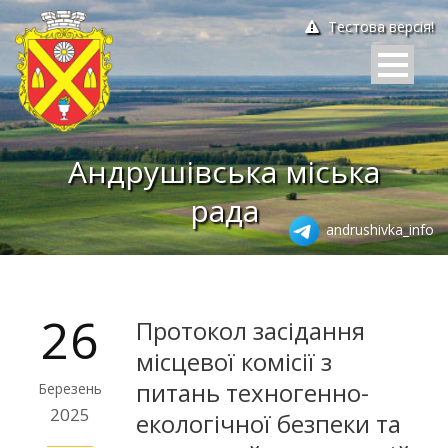
Тестова версія!
Андрушівська міська
рада
andrushivka_info
26
Протокол засідання
місцевої комісії з
питань техногенно-
Березень
2025
екологічної безпеки та