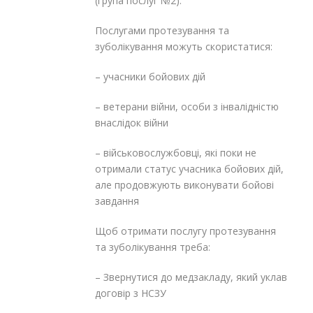
(група послуг №2).
Послугами протезування та
зуболікування можуть скористатися:
– учасники бойових дій
– ветерани війни, особи з інвалідністю
внаслідок війни
– військовослужбовці, які поки не
отримали статус учасника бойових дій,
але продовжують виконувати бойові
завдання
Щоб отримати послугу протезування
та зуболікування треба:
– Звернутися до медзакладу, який уклав
договір з НСЗУ