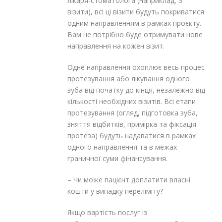
лікаря-стоматолога (наприклад, 3
візити), всі ці візити будуть покриватися
одним направленням в рамках проєкту.
Вам не потрібно буде отримувати нове
направлення на кожен візит.
Одне направлення охоплює весь процес
протезування або лікування одного
зуба від початку до кінця, незалежно від
кількості необхідних візитів. Всі етапи
протезування (огляд, підготовка зуба,
зняття відбитків, примірка та фіксація
протеза) будуть надаватися в рамках
одного направлення та в межах
граничної суми фінансування.
– Чи може пацієнт доплатити власні
кошти у випадку переліміту?
Якщо вартість послуг із