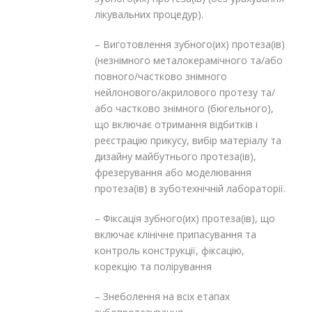
лікувальних процедур).
– Виготовлення зубного(их) протеза(ів)
(незнімного металокерамічного та/або
повного/частково знімного
нейлонового/акрилового протезу та/
або частково знімного (бюгельного),
що включає отримання відбитків і
реєстрацію прикусу, вибір матеріалу та
дизайну майбутнього протеза(ів),
фрезерування або моделювання
протеза(ів) в зуботехнічній лабораторії.
– Фіксація зубного(их) протеза(ів), що
включає клінічне припасування та
контроль конструкції, фіксацію,
корекцію та полірування
– Знеболення на всіх етапах