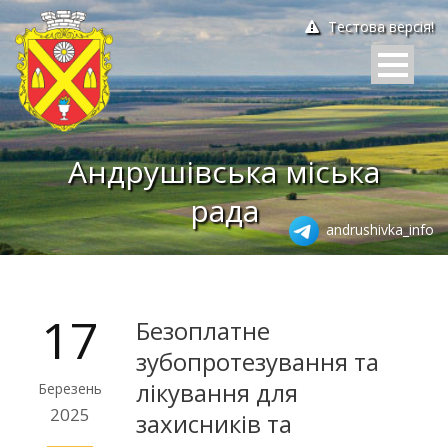
Тестова версія!
Андрушівська міська
рада
andrushivka_info
17
Безоплатне
зубопротезування та
лікування для
Березень
2025
захисників та