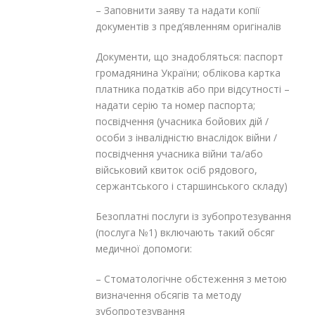
– Заповнити заяву та надати копії
документів з пред’явленням оригіналів
Документи, що знадобляться: паспорт
громадянина України; облікова картка
платника податків або при відсутності –
надати серію та номер паспорта;
посвідчення (учасника бойових дій /
особи з інвалідністю внаслідок війни /
посвідчення учасника війни та/або
військовий квиток осіб рядового,
сержантського і старшинського складу)
Безоплатні послуги із зубопротезування
(послуга №1) включають такий обсяг
медичної допомоги:
– Стоматологічне обстеження з метою
визначення обсягів та методу
зубопротезування