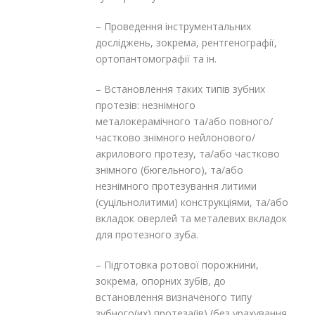
– Проведення інструментальних
досліджень, зокрема, рентгенографії,
ортопантомографії та ін.
– Встановлення таких типів зубних
протезів: незнімного
металокерамічного та/або повного/
частково знімного нейлонового/
акрилового протезу, та/або частково
знімного (бюгельного), та/або
незнімного протезування литими
(суцільнолитими) конструкціями, та/або
вкладок оверлей та металевих вкладок
для протезного зуба.
– Підготовка ротової порожнини,
зокрема, опорних зубів, до
встановлення визначеного типу
зубного(их) протеза(ів) (без урахування