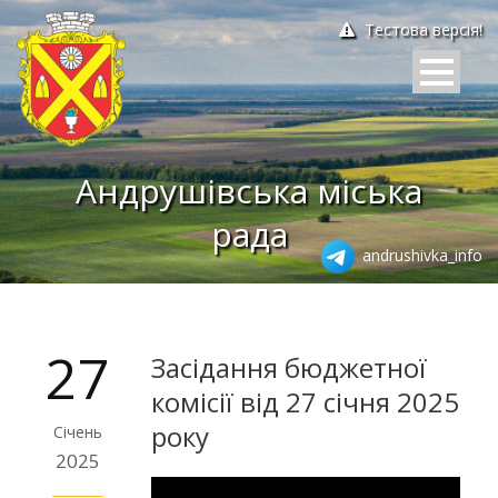
Тестова версія!
Андрушівська міська
рада
andrushivka_info
27
Засідання бюджетної
комісії від 27 січня 2025
року
Січень
2025