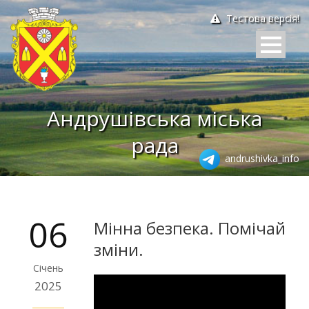
Тестова версія!
Андрушівська міська
рада
andrushivka_info
06
Мінна безпека. Помічай
зміни.
Січень
2025