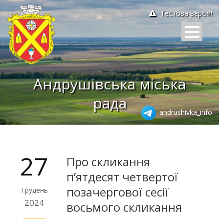
Тестова версія!
Андрушівська міська
рада
andrushivka_info
27
Про скликання
п’ятдесят четвертої
позачергової сесії
Грудень
2024
восьмого скликання