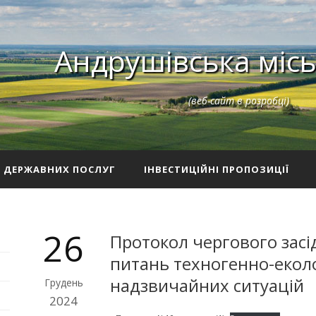
Андрушівська місь
(веб-сайт в розробці)
З ДЕРЖАВНИХ ПОСЛУГ
ІНВЕСТИЦІЙНІ ПРОПОЗИЦІЇ
26
Протокол чергового засід
питань техногенно-еколо
надзвичайних ситуацій
Грудень
2024