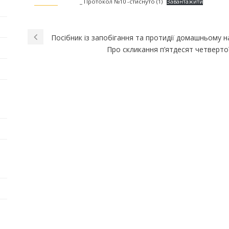
_ Протокол №10 -стиснуто (1)
Завантажити
Посібник із запобігання та протидії домашньому 
Про скликання п’ятдесят четвертої