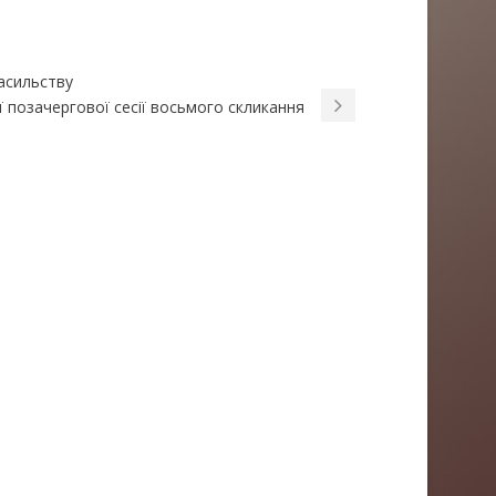
насильству
 позачергової сесії восьмого скликання