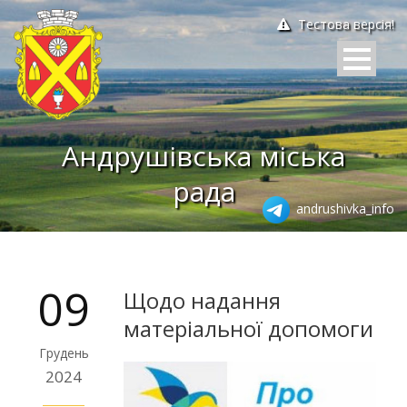
Тестова версія!
Андрушівська міська
рада
andrushivka_info
09
Щодо надання
матеріальної допомоги
Грудень
2024