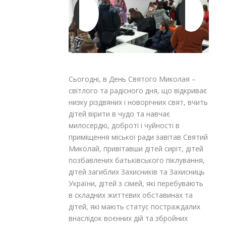
Сьогодні, в День Святого Миколая –
світлого та радісного дня, що відкриває
низку різдвяних і новорічних свят, вчить
дітей вірити в чудо та навчає
милосердю, доброті і чуйності в
приміщення міської ради завітав Святий
Миколай, привітавши дітей сиріт, дітей
позбавлених батьківського піклування,
дітей загиблих Захисників та Захисниць
України, дітей з сімей, які перебувають
в складних життєвих обставинах та
дітей, які мають статус постраждалих
внаслідок воєнних дій та збройних