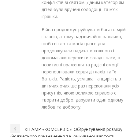
конфліктів зі святом. Даним категоріям
дітей були вручені солодощі та м’які
іграшки.
Війна продовжує руйнувати багато мрій
і планів, а тому надзвичайно важливо,
щоб світло та магія цього дня
продовжували надихати кожного і
допомагали пережити складні часи, а
позитивні враження та радісні емоції
переповнювали серця дітлахів та їх
батьків. Радість, усмішка та щирість в
дитячих очах ще раз переконали усіх
присутніх, якою великою справою є
творити добро, дарувати один одному
любов та доброту.
КП АМР «КОМСЕРВІС»: Обґрунтування розміру
бюджетного призначення та очікуваної вартості