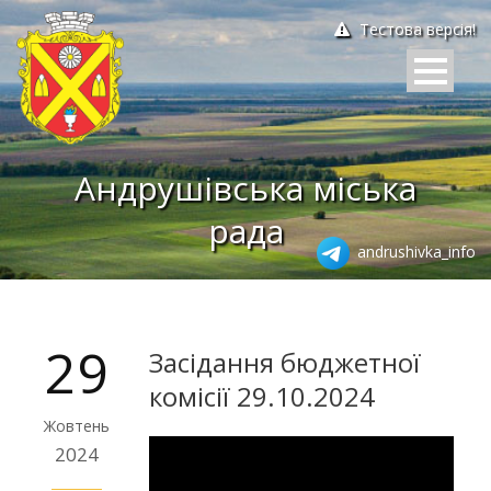
Тестова версія!
Андрушівська міська
рада
andrushivka_info
29
Засідання бюджетної
комісії 29.10.2024
Жовтень
2024