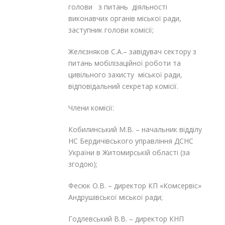
голови з питань діяльності
виконавчих органів міської ради,
заступник голови комісії;
Желєзняков С.А.– завідувач сектору з
питань мобілізаційної роботи та
цивільного захисту міської ради,
відповідальний секретар комісії.
Члени комісії:
Кобилинський М.В. – начальник відділу
НС Бердичівського управління ДСНС
України в Житомирській області (за
згодою);
Фесюк О.В. – директор КП «Комсервіс»
Андрушівської міської ради;
Годлевський В.В. – директор КНП