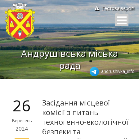
Тестова версія!
Андрушівська міська
рада
andrushivka_info
26
Засідання місцевої
комісії з питань
техногенно-екологічної
Вересень
2024
безпеки та