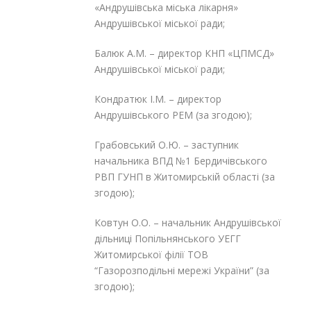
«Андрушівська міська лікарня»
Андрушівської міської ради;
Балюк А.М. – директор КНП «ЦПМСД»
Андрушівської міської ради;
Кондратюк І.М. – директор
Андрушівського РЕМ (за згодою);
Грабовський О.Ю. – заступник
начальника ВПД №1 Бердичівського
РВП ГУНП в Житомирській області (за
згодою);
Ковтун О.О. – начальник Андрушівської
дільниці Попільнянського УЕГГ
Житомирської філії ТОВ
“Газорозподільні мережі України” (за
згодою);