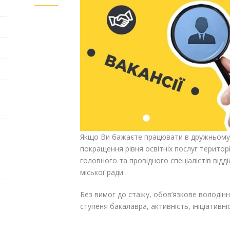
Якщо Ви бажаєте працювати в дружньому к
покращення рівня освітніх послуг терито
головного та провідного спеціалістів відд
міської ради .
Без вимог до стажу, обов’язкове володі
ступеня бакалавра, активність, ініціативні