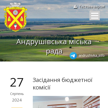
Тестова версія!
Андрушівська міська
рада
andrushivka_info
27
Засідання бюджетної
комісії
Серпень
2024