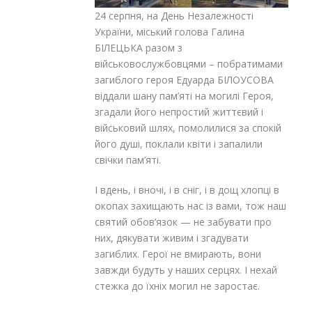
24 серпня, на День Незалежності
України, міський голова Галина
БІЛЕЦЬКА разом з
військовослужбовцями – побратимами
загиблого героя Едуарда БІЛОУСОВА
віддали шану пам’яті на могилі Героя,
згадали його непростий життєвий і
військовий шлях, помолилися за спокій
його душі, поклали квіти і запалили
свічки пам’яті.
І вдень, і вночі, і в сніг, і в дощ хлопці в
окопах захищають нас із вами, тож наш
святий обов’язок — не забувати про
них, дякувати живим і згадувати
загиблих. Герої не вмирають, вони
завжди будуть у наших серцях. І нехай
стежка до їхніх могил не заростає.