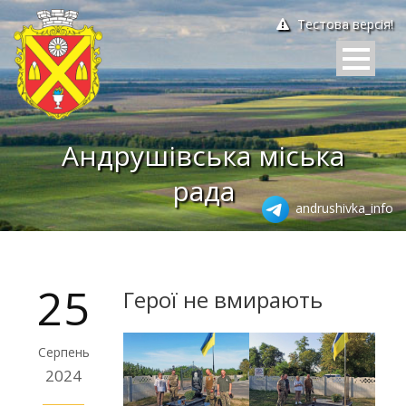
Тестова версія!
Андрушівська міська
рада
andrushivka_info
25
Герої не вмирають
Серпень
2024