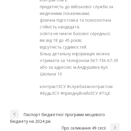
придатність до військової служби за
медичними показниками;
фізична підготовка та психологічна
стійкість кандидата;
освіта не нижче базової середньої;
вік від 18 до 45 років;
відсутність судимостей.
Більш детальну інформацію можна
отримати за телефоном 067-736-67-39
або за адресою: м.Андрушівка вул.
Шкільна 10
контрактЗСУ #службазаконтрактом
#БудьЗСУ #приєднуйся
до
ЗСУ #ТЦК
Паспорт бюджетної програми місцевого
бюджету на 2024 рік
Про скликання 49 сесії