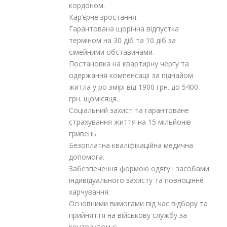
кордоном.
Кар’єрне зростання.
Гарантована щорічна відпустка
терміном на 30 діб та 10 діб за
сімейними обставинами.
Постановка на квартирну чергу та
одержання компенсації за піднайом
житла у ро змірі від 1900 грн. до 5400
грн. щомісяця.
Соціальний захист та гарантоване
страхування життя на 15 мільйонів
гривень.
Безоплатна кваліфікаційна медична
допомога.
Забезпечення формою одягу і засобами
індивідуального захисту та повноцінне
харчування.
Основними вимогами під час відбору та
прийняття на військову службу за
контрактом є: