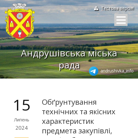
Тестова версія!
Андрушівська міська
рада
andrushivka_info
15
Обґрунтування
технічних та якісних
характеристик
Липень
2024
предмета закупівлі,