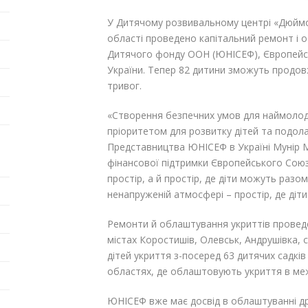
У Дитячому розвивальному центрі «Дюймо
області проведено капітальний ремонт і о
Дитячого фонду ООН (ЮНІСЕФ), Європейськ
України. Тепер 82 дитини зможуть продовж
тривог.
«Створення безпечних умов для наймолод
пріоритетом для розвитку дітей та подола
Представництва ЮНІСЕФ в Україні Мунір М
фінансової підтримки Європейського Союзу
простір, а й простір, де діти можуть разом
ненапруженій атмосфері – простір, де діт
Ремонти й облаштування укриттів проведе
містах Коростишів, Олевськ, Андрушівка, 
дітей укриття з-посеред 63 дитячих садків 
областях, де облаштовують укриття в межах
ЮНІСЕФ вже має досвід в облаштуванні др