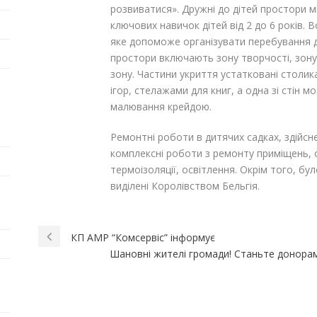
розвиватися». Дружні до дітей простори м
ключових навичок дітей від 2 до 6 років.
яке допоможе організувати перебування ді
простори включають зону творчості, зон
зону. Частини укриття устатковані столик
ігор, стелажами для книг, а одна зі стін 
малювання крейдою.
Ремонтні роботи в дитячих садках, здійс
комплексні роботи з ремонту приміщень, о
термоізоляції, освітлення. Окрім того, бу
виділені Королівством Бельгія.
КП АМР “Комсервіс” інформує
Шановні жителі громади! Станьте донорам