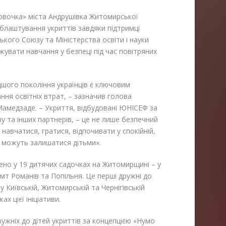
вочка» міста Андрушівка Житомирської
блаштування укриттів завдяки підтримці
ого Союзу та Міністерства освіти і науки
увати навчання у безпеці під час повітряних
шого покоління українців є ключовим
ння освітніх втрат, – зазначив голова
амедзаде. – Укриття, відбудовані ЮНІСЕФ за
 та інших партнерів, – це не лише безпечний
 навчатися, гратися, відпочивати у спокійній,
и можуть залишатися дітьми».
но у 19 дитячих садочках на Житомирщині – у
смт Романів та Попільня. Це перші дружні до
у Київській, Житомирській та Чернігівській
 цієї ініціативи.
ужніх до дітей укриттів за концепцією «Нумо