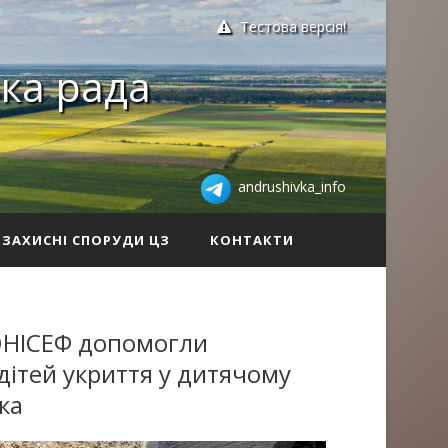
Тестова версія!
ка рада
andrushivka_info
ЗАХИСНІ СПОРУДИ ЦЗ
КОНТАКТИ
ЮНІСЕФ допомогли
ітей укриття у дитячому
ка