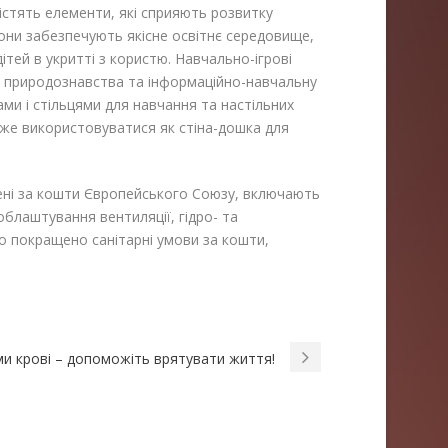
істять елементи, які сприяють розвитку
 Вони забезпечують якісне освітнє середовище,
тей в укритті з користю. Навчально-ігрові
у природознавства та інформаційно-навчальну
ами і стільцями для навчання та настільних
може використовуватися як стіна-дошка для
нені за кошти Європейського Союзу, включають
блаштування вентиляції, гідро- та
ло покращено санітарні умови за кошти,
и крові – допоможіть врятувати життя!