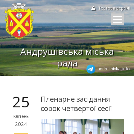
Тестова версія!
Андрушівська міська
рада
andrushivka_info
25
Пленарне засідання
сорок четвертої сесії
Квітень
2024