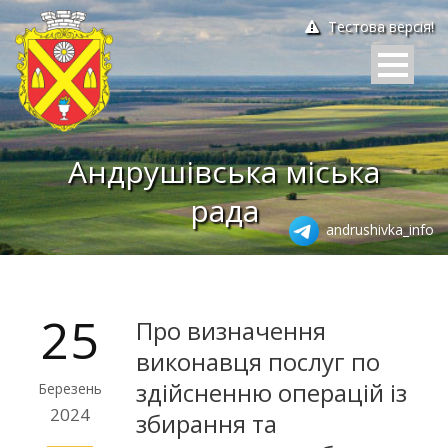
Тестова версія!
Андрушівська міська
рада
andrushivka_info
25
Про визначення
виконавця послуг по
здійсненню операцій із
Березень
2024
збирання та