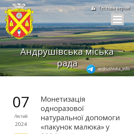
Тестова версія!
Андрушівська міська
рада
andrushivka_info
07
Монетизація
одноразової
натуральної допомоги
Лютий
2024
«пакунок малюка» у