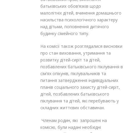
батьківських обов’язків щодо
малолітніх дітей, вчинення домашнього
насильства психологічного характеру
над дітьми, поповнення дитячого
будинку сімейного типу.
На комісії також розглядалися висновки
про стан виховання, утримання та
розвитку дітей-сиріт та дітей,
позбавлених батьківського піклування в
сім’ях опікунів, піклувальників та
питання затвердження індивідуальних
планів соціального захисту дітей-сиріт,
дітей, позбавлених батьківського
піклування та дітей, які перебувають у
складних життєвих обставинах.
Членам родин, які запрошені на
комісію, були надані необхідні