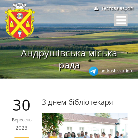
Тестова версія!
Андрушівська міська
рада
andrushivka_info
30
З днем бібліотекаря
Вересень
2023