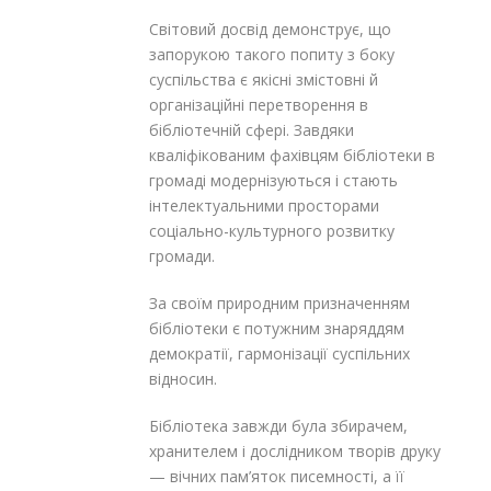
Світовий досвід демонструє, що
запорукою такого попиту з боку
суспільства є якісні змістовні й
організаційні перетворення в
бібліотечній сфері. Завдяки
кваліфікованим фахівцям бібліотеки в
громаді модернізуються і стають
інтелектуальними просторами
соціально-культурного розвитку
громади.
За своїм природним призначенням
бібліотеки є потужним знаряддям
демократії, гармонізації суспільних
відносин.
Бібліотека завжди була збирачем,
хранителем і дослідником творів друку
— вічних пам’яток писемності, а її