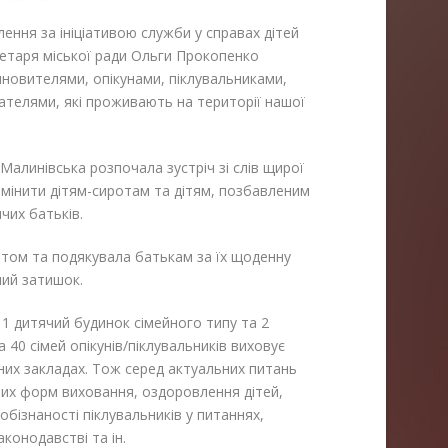
ення за ініціативою служби у справах дітей
ретаря міської ради Ольги Прокопенко
синовителями, опікунами, піклувальниками,
телями, які проживають на території нашої
Малинівська розпочала зустріч зі слів щирої
 замінити дітям-сиротам та дітям, позбавленим
чих батьків.
вятом та подякувала батькам за їх щоденну
ний затишок.
 1 дитячий будинок сімейного типу та 2
а 40 сімей опікунів/піклувальників виховує
тних закладах. Тож серед актуальних питань
них форм виховання, оздоровлення дітей,
бізнаності піклувальників у питаннях,
аконодавстві та ін.