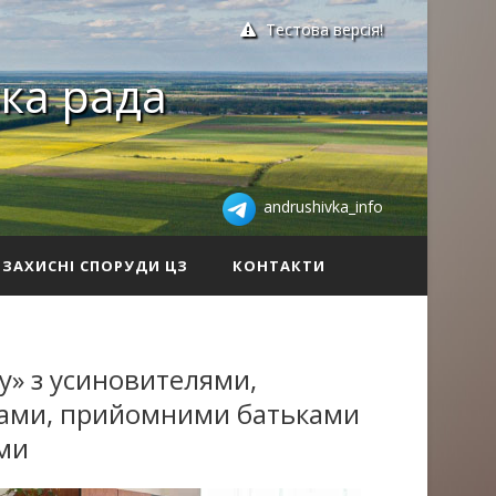
Тестова версія!
ка рада
andrushivka_info
ЗАХИСНІ СПОРУДИ ЦЗ
КОНТАКТИ
лу» з усиновителями,
ками, прийомними батьками
ми