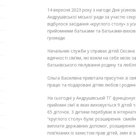
14 вересня 2023 року з нагоди Дня усиновл
Андрушівської міської ради за участю сек
відбулося засідання «круглого столу» з у
прийомними батьками та батьками-вихова
громади.
Начальник служби у справах дітей Оксана 
вдячності сім’ям, які взяли на себе місію
батьківського піклування родину та любля
Ольга Василівна привітала присутніх зі с
працю та подаровані дітям любов і родин
На сьогодні у Андрушівській ТГ функціонує
прийомні сім’ї в яких виховується 9 дітей т
65 діточок. 3 дитини перебуває в інтерна
“круглого столу» були: розширення сімей
виплати державних допомог, розширення о
пов’язаних із захистом прав дітей, змін в з