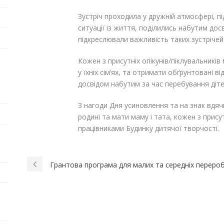
Зустріч проходила у дружній атмосфері, пі
ситуації із життя, поділились набутим дос
підкреслювали важливість таких зустрічей 
Кожен з присутніх опікунів/піклувальникі
у їхніх сім’ях, та отримати обґрунтовані в
досвідом набутим за час перебування дітей
З нагоди Дня усиновлення та на знак вдяч
родині та мати маму і тата, кожен з прису
працівниками Будинку дитячої творчості.
Грантова програма для малих та середніх переро