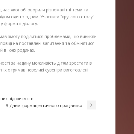
д час якої обговорили різноманітні теми та
відом один з одним. Учасники “круглого столу”
у форматі діалогу.
в мав змогу поділитися проблемами, що виникли
ідповіді на поставлені запитання та обмінятися
 в їхніх родинах.
ності за надану можливість дітям зростати в
тніх отримав невеликі сувеніри виготовлені
бних підприємств
З Днем фармацевтичного працівника