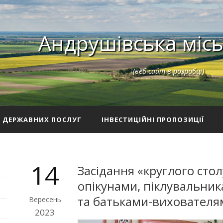
Андрушівська місь
(веб-сайт в розробці)
З ДЕРЖАВНИХ ПОСЛУГ
ІНВЕСТИЦІЙНІ ПРОПОЗИЦІЇ
14
Засідання «круглого сто
опікунами, піклувальни
та батьками-вихователя
Вересень
2023