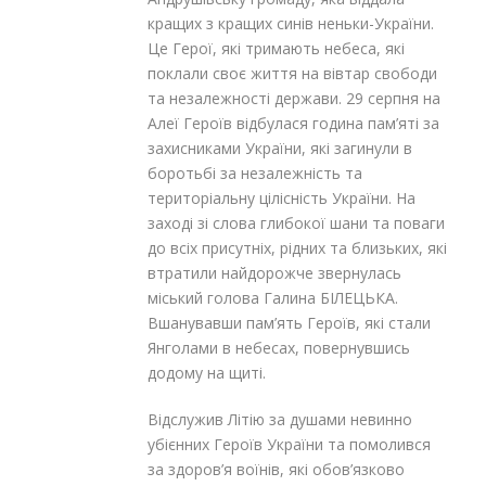
кращих з кращих синів неньки-України.
Це Герої, які тримають небеса, які
поклали своє життя на вівтар свободи
та незалежності держави. 29 серпня на
Алеї Героїв відбулася година пам’яті за
захисниками України, які загинули в
боротьбі за незалежність та
територіальну цілісність України. На
заході зі слова глибокої шани та поваги
до всіх присутніх, рідних та близьких, які
втратили найдорожче звернулась
міський голова Галина БІЛЕЦЬКА.
Вшанувавши пам’ять Героїв, які стали
Янголами в небесах, повернувшись
додому на щиті.
Відслужив Літію за душами невинно
убієнних Героїв України та помолився
за здоров’я воїнів, які обов’язково