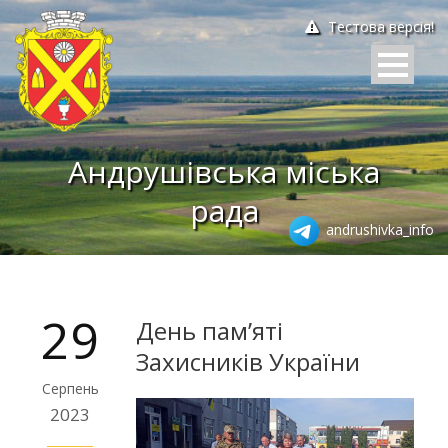
Тестова версія!
Андрушівська міська
рада
andrushivka_info
29
День пам’яті
Захисників України
Серпень
2023