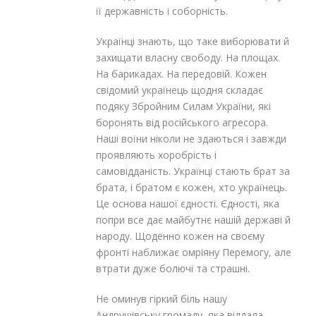
її державність і соборність.
Українці знають, що таке виборювати й
захищати власну свободу. На площах.
На барикадах. На передовій. Кожен
свідомий українець щодня складає
подяку Збройним Силам України, які
боронять від російського агресора.
Наші воїни ніколи не здаються і завжди
проявляють хоробрість і
самовідданість. Українці стають брат за
брата, і братом є кожен, хто українець.
Це основа нашої єдності. Єдності, яка
попри все дає майбутнє нашій державі й
народу. Щоденно кожен на своєму
фронті наближає омріяну Перемогу, але
втрати дуже болючі та страшні.
Не оминув гіркий біль нашу
Андрушівську громаду, яка віддала