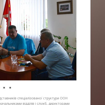
дставників спеціалізованої структури ООН
ачальниками відділів і служб, директорами