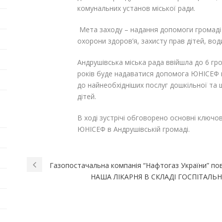
комунальних установ міської ради.
Мета заходу – надання допомоги громаді в 
охорони здоров’я, захисту прав дітей, води 
Андрушівська міська рада ввійшла до 6 гр
років буде надаватися допомога ЮНІСЕФ в 
до найнеобхідніших послуг дошкільної та ш
дітей.
В ході зустрічі обговорено основні ключов
ЮНІСЕФ в Андрушівській громаді.
Газопостачальна компанія “Нафтогаз України” по
НАША ЛІКАРНЯ В СКЛАДІ ГОСПІТАЛ