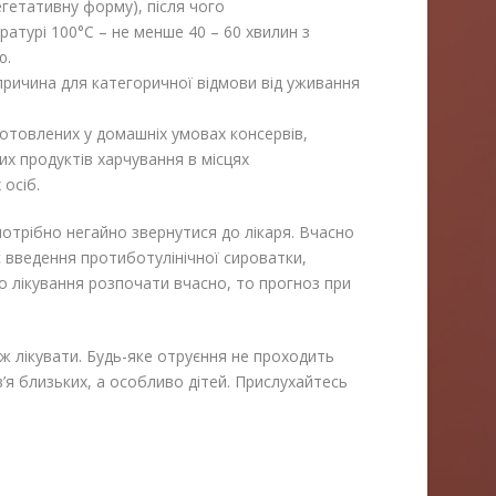
егетативну форму), після чого
атурі 100°С – не менше 40 – 60 хвилин з
ю.
ричина для категоричної відмови від уживання
отовлених у домашніх умовах консервів,
ших продуктів харчування в місцях
 осіб.
отрібно негайно звернутися до лікаря. Вчасно
 введення протиботулінічної сироватки,
 лікування розпочати вчасно, то прогноз при
ж лікувати. Будь-яке отруєння не проходить
в’я близьких, а особливо дітей. Прислухайтесь