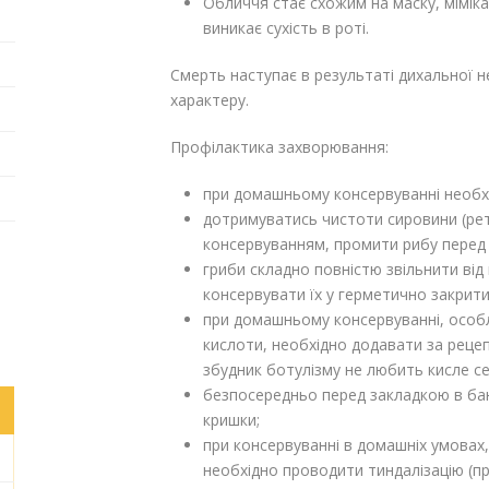
Обличчя стає схожим на маску, міміка
виникає сухість в роті.
Смерть наступає в результаті дихальної 
характеру.
Профілактика захворювання:
при домашньому консервуванні необхід
дотримуватись чистоти сировини (ре
консервуванням, промити рибу перед з
гриби складно повністю звільнити від
консервувати їх у герметично закрити
при домашньому консервуванні, особ
кислоти, необхідно додавати за реце
збудник ботулізму не любить кисле с
безпосередньо перед закладкою в бан
кришки;
при консервуванні в домашніх умовах,
необхідно проводити тиндалізацію (пр