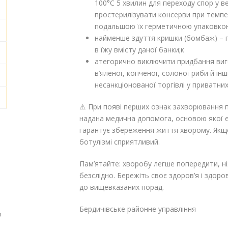
100°С 5 хвилин для переходу спор у в
простерилізувати консерви при темпер
подальшою їх герметичною упаковко
найменше здуття кришки (бомбаж) – п
в їжу вмісту даної банки;к
атегорично виключити придбання виг
в’яленої, копченої, солоної риби й ін
несанкціонованої торгівлі у приватних
⚠ При появі перших ознак захворювання п
надана медична допомога, основою якої є
гарантує збереження життя хворому. Якщо
ботулізмі сприятливий.
Пам’ятайте: хворобу легше попередити, ні
безслідно. Бережіть своє здоров’я і здоро
до вищевказаних порад.
Бердичівське районне управління
о