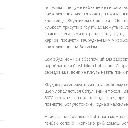
Ботулізм – це дуже небезпечне і в багать
захворювання, яке виникає при вживанні 
клостридій. Збудником є бактерія – Clostri
кількості присутні в грунті, де можуть існ
звідки з фекаліями потрапляють у грунт, а 
Харчові продукти, забруднені цим мікроб
захворювання на ботулізм.
Сам збудник – не небезпечний для здоров
виробляється Clostridium botulinum. Спори
середовища, вони не гинуть навіть при кип
Збудник розмножується в анаеробному сер
цьому виділяється ботулінічний токсин. Ві
80°С токсин частково розпадається, при к
повністю. Ботулотоксин – одна з найсильн
Найчастіше Clostridium botulinum можна в
грибах, солоної і копченої рибі домашньо