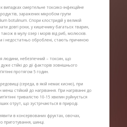
ох випадках смертельне токсико-інфекційне
продуктів, заражених мікробом групи
dium botulinum. Спори клостридій у великій
увати довгі роки, у кишечнику багатьох тварин,
також в мулу озер і морів від риб, молюсків.
ом і недостатньо оброблені, стають причиною
’я людини, небезпечний – токсин, що
 дуже стійкі до дії факторів зовнішнього
’ятінні протягом 5 годин.
едовищі (середа, в якій немає кисню), при
н менш стійкий до нагрівання. При нагріванні до
ип’ятінні тривалістю 10-15 хвилин руйнується
іших отрут, що зустрічаються в природі.
иявити в консервованих фруктах, овочах,
го приготування, шинці.