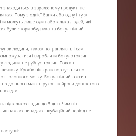
um знаходяться в зараженому продукті не
янках. Тому з однієї банки або одну і ту ж
ріти можуть лише один або кілька людей, які
ких були спори збудника та ботулінічний
шлунок людини, також потрапляють і самі
озмножуватися і виробляти ботулотоксин.
у людини, не руйнує токсин. Токсин
ишечнику. Кров’ю він транспортується по
го і головного мозку. Ботулінічний токсин
стю до нього мають рухові нейрони довгастого
наслідки.
ь від кількох годин до 5 днів. Чим він
льш важких випадках інкубаційний період не
наступні: