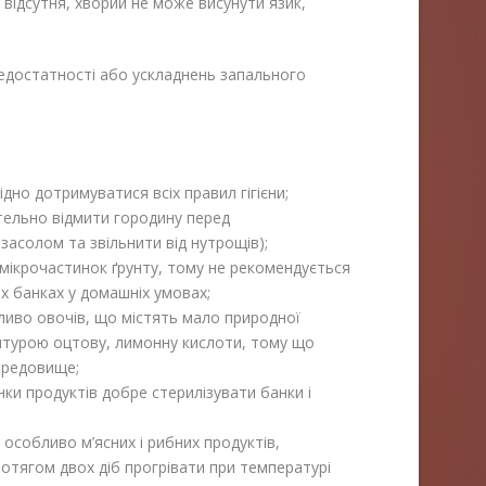
 відсутня, хворий не може висунути язик,
недостатності або ускладнень запального
но дотримуватися всіх правил гігієни;
тельно відмити городину перед
асолом та звільнити від нутрощів);
 мікрочастинок ґрунту, тому не рекомендується
х банках у домашніх умовах;
ливо овочів, що містять мало природної
птурою оцтову, лимонну кислоти, тому що
ередовище;
ки продуктів добре стерилізувати банки і
 особливо м’ясних і рибних продуктів,
отягом двох діб прогрівати при температурі