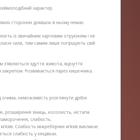
ереймоподібний характер.
 ніяких сторонніх домішок в ньому немає.
ціюють із звичайним харчовим отруєнням і не
ласні сили, тим самим лише погіршують свій
м з’являється здуття живота, відчуття
я закрепом. Розвивається парез кишечника.
д очима, неможливість розглянути дрібні
, розширення зіниць, косоокість, ністагм.
паморочення, слабкість.
 м’язів. Слабкість міжреберних м’язів викликає
ься слабкість у кінцівках.