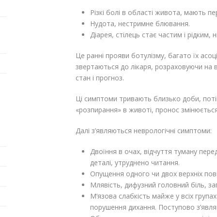
Різкі болі в області живота, мають п
Нудота, нестримне блювання.
Діарея, стілець стає частим і рідким,
Це ранні прояви ботулізму, багато їх асо
звертаються до лікаря, розраховуючи на в
стан і прогноз.
Ці симптоми тривають близько доби, поті
«розпирання» в животі, пронос змінюєтьс
Далі з’являються неврологічні симптоми:
Двоїння в очах, відчуття туману пере
деталі, утруднено читання.
Опущення одного чи двох верхніх повік
Млявість, дифузний головний біль, за
М’язова слабкість майже у всіх групах
порушення дихання. Поступово з’являєт