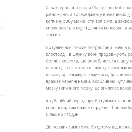
Характерно, що спори Clostridium botulin
рівномірно, а зосереджені у визначених діл
копчену рибу може їсти вся сім’я, а захво
споживають в їжу ті ділянки консерви, в я
токсин.
Ботулінічний токсин потрапляє з їжею в 
клостридії, в шлунку вони продовжують р
Соляна кислота, що виробляється в шлунк
всмоктується в кров в шлунку і тонкому к
всьому організму, в тому числі, до спинно
вражає черепні нерви, особливою чутливі
мозку і спинного мозку, це викликає важкі 
Інкубаційний період при ботулізмі становит
коротший, тим важче отруєння. При найбі
більше 24 годин.
До перших симптомів ботулізму відносять 