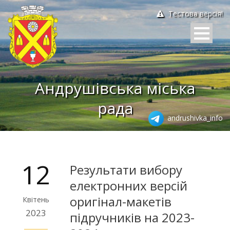
Тестова версія!
Андрушівська міська
рада
andrushivka_info
12
Результати вибору
електронних версій
оригінал-макетів
Квітень
2023
підручників на 2023-