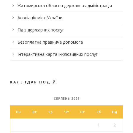
Житомирська обласна державна адміністрація
Асоціація міст України
Гід з державних послуг
Безоплатна правнича допомога
Інтерактивна карта інклюзивних послуг
КАЛЕНДАР ПОДІЙ
СЕРПЕНЬ 2026
Пн
Вт
Ср
Чт
Пт
Сб
Нд
1
2