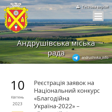
Тестова версія!
Андрушівська міська
рада
andrushivka_info
10
Реєстрація заявок на
Національний конкурс
«Благодійна
Квітень
2023
Україна-2022» –