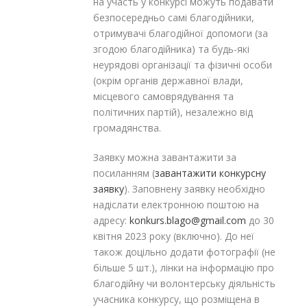
на участь у конкурсі можуть подавати
безпосередньо самі благодійники,
отримувачі благодійної допомоги (за
згодою благодійника) та будь-які
неурядові організації та фізичні особи
(окрім органів державної влади,
місцевого самоврядування та
політичних партій), незалежно від
громадянства.
Заявку можна завантажити за
посиланням (
завантажити конкурсну
заявку
). Заповнену заявку необхідно
надіслати електронною поштою на
адресу:
konkurs.blago@gmail.com
до 30
квітня 2023 року (включно). До неї
також доцільно додати фотографії (не
більше 5 шт.), лінки на інформацію про
благодійну чи волонтерську діяльність
учасника конкурсу, що розміщена в