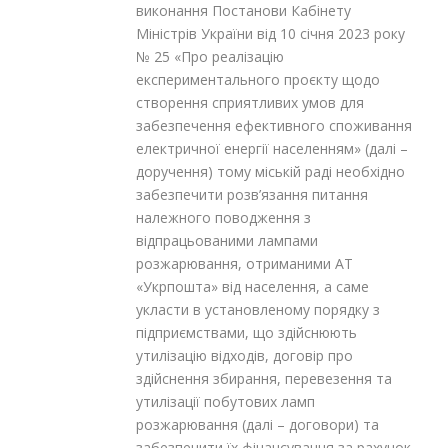
виконання Постанови Кабінету
Міністрів України від 10 січня 2023 року
№ 25 «Про реалізацію
експериментального проєкту щодо
створення сприятливих умов для
забезпечення ефективного споживання
електричної енергії населенням» (далі –
доручення) тому міській раді необхідно
забезпечити розв’язання питання
належного поводження з
відпрацьованими лампами
розжарювання, отриманими AT
«Укрпошта» від населення, а саме
укласти в установленому порядку з
підприємствами, що здійснюють
утилізацію відходів, договір про
здійснення збирання, перевезення та
утилізації побутових ламп
розжарювання (далі – договори) та
забезпечити їх фінансування за рахунок