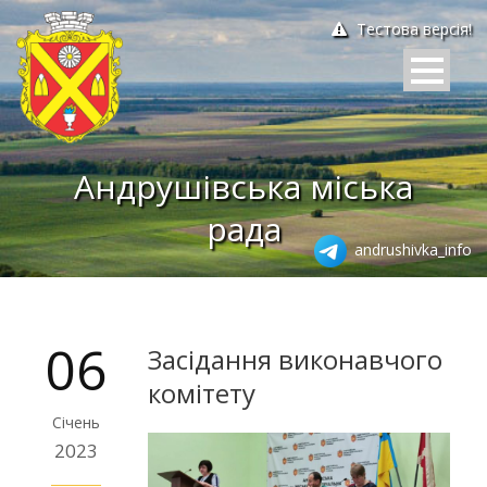
Тестова версія!
Андрушівська міська
рада
andrushivka_info
06
Засідання виконавчого
комітету
Січень
2023