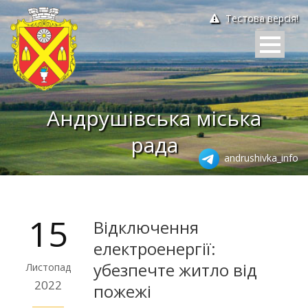
Тестова версія!
Андрушівська міська
рада
andrushivka_info
15
Відключення
електроенергії:
убезпечте житло від
Листопад
2022
пожежі