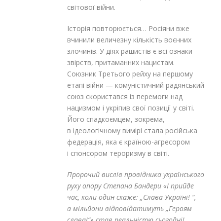
світової війни.
Історія повторюється… Росіяни вже
вчинили величезну кількість воєнних
злочинів. У діях рашистів є всі ознаки
звірств, притаманних нацистам.
Союзник Третього рейху на першому
етапі війни — комуністичний радянський
союз скористався із перемоги над
нацизмом і укріпив свої позиції у світі.
Його спадкоємцем, зокрема,
в ідеологічному вимірі стала російська
федерація, яка є країною-агресором
і спонсором тероризму в світі.
Пророчий вислів провідника українського
руху опору Степана Бандери «І прийде
час, коли один скаже: „Слава Україні! “,
а мільйони відповідатимуть „Героям
слава!“» став реальністю сьогодні
!