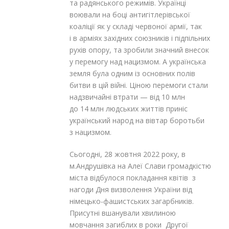
та радянського режимів. Українці
воювали на боці антигітлерівської
коаліції як у складі червоної армії, так
і в арміях західних союзників і підпільних
рухів опору, та зробили значний внесок
у перемогу над нацизмом. А українська
земля була одним із основних полів
битви в цій війні. Ціною перемоги стали
надзвичайні втрати — від 10 млн
до 14 млн людських життів приніс
український народ на вівтар боротьби
з нацизмом.
Сьогодні, 28 жовтня 2022 року, в
м.Андрушівка на Алеї Слави громадкістю
міста відбулося покладання квітів з
нагоди Дня визволення України від
німецько-фашистських загарбників.
Присутні вшанували хвилиною
мовчання загиблих в роки Другої