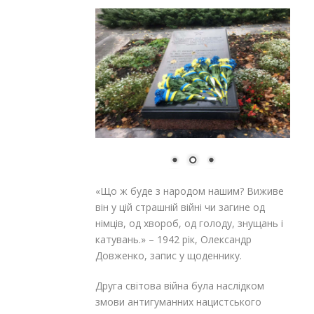
«Що ж буде з народом нашим? Виживе
він у цій страшній війні чи загине од
німців, од хвороб, од голоду, знущань і
катувань.» – 1942 рік, Олександр
Довженко, запис у щоденнику.
Друга світова війна була наслідком
змови антигуманних нацистського