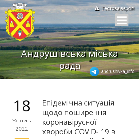
Тестова версія!
Андрушівська міська
рада
andrushivka_info
18
Епідемічна ситуація
щодо поширення
коронавірусної
Жовтень
2022
хвороби COVID- 19 в